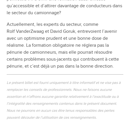
qu’accessible et d’attirer davantage de conducteurs dans
le secteur du camionnage?
Actuellement, les experts du secteur, comme
Rolf VanderZwaag et David Goruk, entrevoient l’avenir
avec un optimisme prudent et une bonne dose de
réalisme. La formation obligatoire ne réglera pas la
pénurie de camionneurs, mais elle pourrait résoudre
certains problèmes sous-jacents qui contribuent à cette
pénurie, et c’est déjà un pas dans la bonne direction.
Le présent billet est fourni uniquement à titre informatif et ne vise pas à
remplacer les conseils de professionnels. Nous ne faisons aucune
assertion et n’offrons aucune garantie relativement à l’exactitude ou à
l’intégralité des renseignements contenus dans le présent document.
Nous ne pourrons en aucun cas être tenus responsables des pertes
pouvant découler de l’utilisation de ces renseignements.