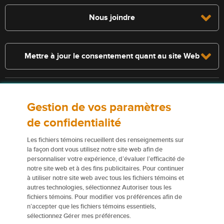
Nous joindre
Mettre à jour le consentement quant au site Web
Consultez la police pour connaître les conditions et les exclusions qui
Gestion de vos paramètres
s’appliquent. Les services décrits sur le présent site Web ne
constituent pas des polices d’assurance, et certaines polices n’y sont
de confidentialité
pas admissibles.
Les fichiers témoins recueillent des renseignements sur
Pour obtenir de plus amples renseignements sur nos services ou nos
la façon dont vous utilisez notre site web afin de
assureurs, veuillez consulter les
Conditions d’utilisation
.
personnaliser votre expérience, d’évaluer l’efficacité de
notre site web et à des fins publicitaires. Pour continuer
à utiliser notre site web avec tous les fichiers témoins et
Certains éléments de contenu du présent site Web sont des marques
autres technologies, sélectionnez Autoriser tous les
de commerce ou des appellations commerciales de la Corporation
fichiers témoins. Pour modifier vos préférences afin de
financière Northbridge (ou de ses sociétés affiliées); elles sont
n’accepter que les fichiers témoins essentiels,
utilisées par nos assureurs avec la permission de la Corporation
sélectionnez Gérer mes préférences.
financière Northbridge.