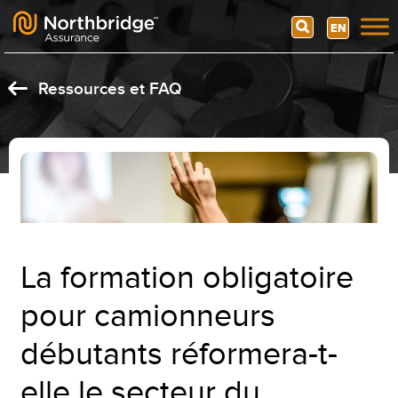
Search
EN
Skip to content
Ressources et FAQ
La formation obligatoire
pour camionneurs
débutants réformera-t-
elle le secteur du