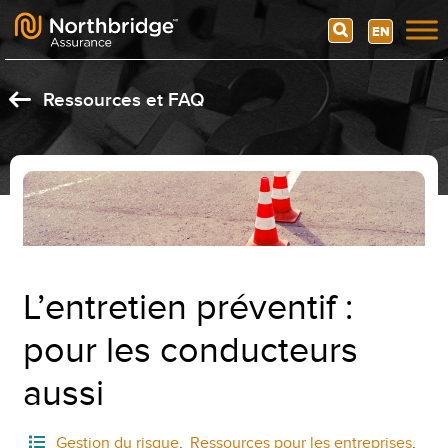
Search
EN
Skip to content
Ressources et FAQ
L’entretien préventif :
pour les conducteurs
aussi
Gestion du risque
,
Ressources pour les entreprises
,