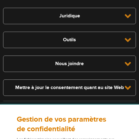
Juridique
Outils
Nous joindre
Mettre à jour le consentement quant au site Web
Consultez la police pour connaître les conditions et les exclusions qui
Gestion de vos paramètres
s’appliquent. Les services décrits sur le présent site Web ne
constituent pas des polices d’assurance, et certaines polices n’y sont
de confidentialité
pas admissibles.