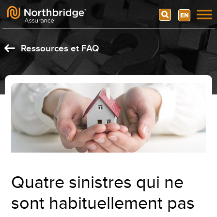
Search
EN
Skip to content
Ressources et FAQ
Quatre sinistres qui ne
sont habituellement pas