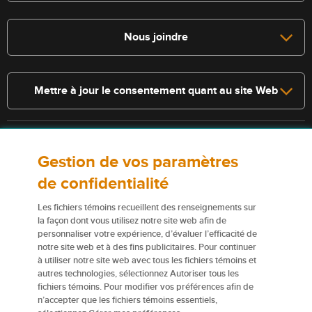
Nous joindre
Mettre à jour le consentement quant au site Web
Consultez la police pour connaître les conditions et les exclusions qui
Gestion de vos paramètres
s’appliquent. Les services décrits sur le présent site Web ne
constituent pas des polices d’assurance, et certaines polices n’y sont
de confidentialité
pas admissibles.
Les fichiers témoins recueillent des renseignements sur
Pour obtenir de plus amples renseignements sur nos services ou nos
la façon dont vous utilisez notre site web afin de
assureurs, veuillez consulter les
Conditions d’utilisation
.
personnaliser votre expérience, d’évaluer l’efficacité de
notre site web et à des fins publicitaires. Pour continuer
à utiliser notre site web avec tous les fichiers témoins et
Certains éléments de contenu du présent site Web sont des marques
autres technologies, sélectionnez Autoriser tous les
de commerce ou des appellations commerciales de la Corporation
fichiers témoins. Pour modifier vos préférences afin de
financière Northbridge (ou de ses sociétés affiliées); elles sont
n’accepter que les fichiers témoins essentiels,
utilisées par nos assureurs avec la permission de la Corporation