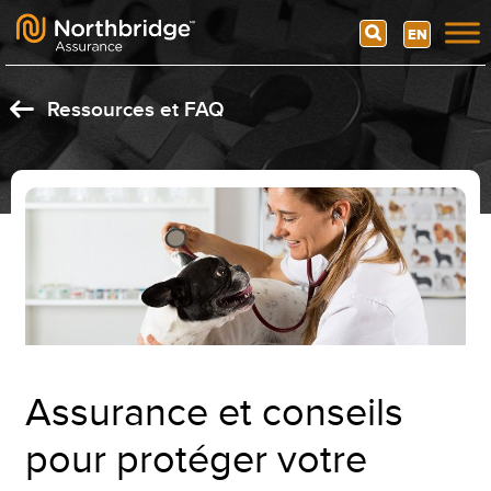
Search
EN
Skip to content
Ressources et FAQ
Assurance et conseils
pour protéger votre