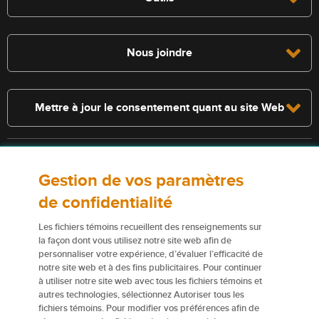
Nous joindre
Mettre à jour le consentement quant au site Web
Consultez la police pour connaître les conditions et les exclusions qui
Gestion de vos paramètres
s’appliquent. Les services décrits sur le présent site Web ne
constituent pas des polices d’assurance, et certaines polices n’y sont
de confidentialité
pas admissibles.
Les fichiers témoins recueillent des renseignements sur
Pour obtenir de plus amples renseignements sur nos services ou nos
la façon dont vous utilisez notre site web afin de
personnaliser votre expérience, d’évaluer l’efficacité de
assureurs, veuillez consulter les
Conditions d’utilisation
.
notre site web et à des fins publicitaires. Pour continuer
à utiliser notre site web avec tous les fichiers témoins et
Certains éléments de contenu du présent site Web sont des marques
autres technologies, sélectionnez Autoriser tous les
de commerce ou des appellations commerciales de la Corporation
fichiers témoins. Pour modifier vos préférences afin de
financière Northbridge (ou de ses sociétés affiliées); elles sont