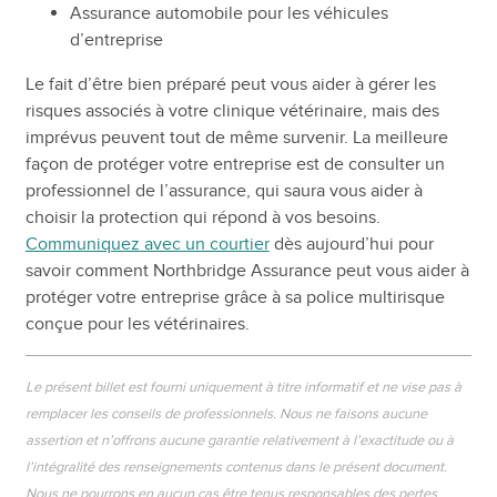
Assurance automobile pour les véhicules
d’entreprise
Le fait d’être bien préparé peut vous aider à gérer les
risques associés à votre clinique vétérinaire, mais des
imprévus peuvent tout de même survenir. La meilleure
façon de protéger votre entreprise est de consulter un
professionnel de l’assurance, qui saura vous aider à
choisir la protection qui répond à vos besoins.
Communiquez avec un courtier
dès aujourd’hui pour
savoir comment Northbridge Assurance peut vous aider à
protéger votre entreprise grâce à sa police multirisque
conçue pour les vétérinaires.
Le présent billet est fourni uniquement à titre informatif et ne vise pas à
remplacer les conseils de professionnels. Nous ne faisons aucune
assertion et n’offrons aucune garantie relativement à l’exactitude ou à
l’intégralité des renseignements contenus dans le présent document.
Nous ne pourrons en aucun cas être tenus responsables des pertes