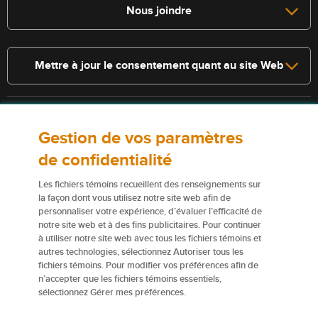
Nous joindre
Mettre à jour le consentement quant au site Web
Consultez la police pour connaître les conditions et les exclusions qui
Gestion de vos paramètres
s’appliquent. Les services décrits sur le présent site Web ne
constituent pas des polices d’assurance, et certaines polices n’y sont
de confidentialité
pas admissibles.
Les fichiers témoins recueillent des renseignements sur
Pour obtenir de plus amples renseignements sur nos services ou nos
la façon dont vous utilisez notre site web afin de
personnaliser votre expérience, d’évaluer l’efficacité de
assureurs, veuillez consulter les
Conditions d’utilisation
.
notre site web et à des fins publicitaires. Pour continuer
à utiliser notre site web avec tous les fichiers témoins et
Certains éléments de contenu du présent site Web sont des marques
autres technologies, sélectionnez Autoriser tous les
de commerce ou des appellations commerciales de la Corporation
fichiers témoins. Pour modifier vos préférences afin de
financière Northbridge (ou de ses sociétés affiliées); elles sont
n’accepter que les fichiers témoins essentiels,
utilisées par nos assureurs avec la permission de la Corporation
sélectionnez Gérer mes préférences.
financière Northbridge.