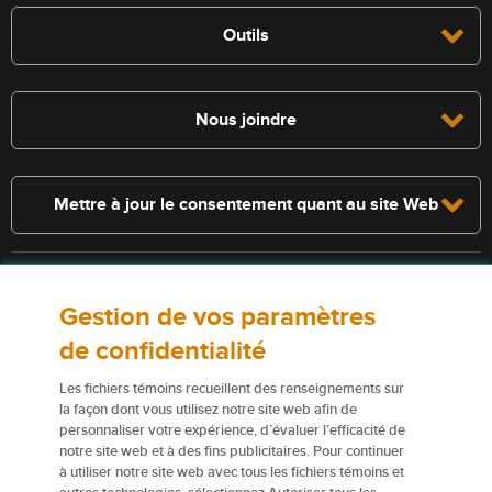
Outils
Nous joindre
Mettre à jour le consentement quant au site Web
Consultez la police pour connaître les conditions et les exclusions qui
Gestion de vos paramètres
s’appliquent. Les services décrits sur le présent site Web ne
constituent pas des polices d’assurance, et certaines polices n’y sont
de confidentialité
pas admissibles.
Les fichiers témoins recueillent des renseignements sur
Pour obtenir de plus amples renseignements sur nos services ou nos
la façon dont vous utilisez notre site web afin de
personnaliser votre expérience, d’évaluer l’efficacité de
assureurs, veuillez consulter les
Conditions d’utilisation
.
notre site web et à des fins publicitaires. Pour continuer
à utiliser notre site web avec tous les fichiers témoins et
Certains éléments de contenu du présent site Web sont des marques