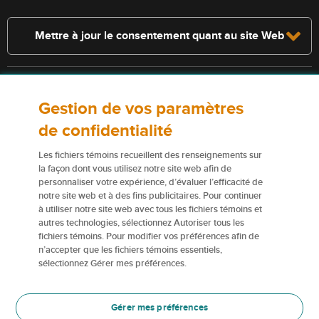
Mettre à jour le consentement quant au site Web
Consultez la police pour connaître les conditions et les exclusions qui
Gestion de vos paramètres
s’appliquent. Les services décrits sur le présent site Web ne
constituent pas des polices d’assurance, et certaines polices n’y sont
de confidentialité
pas admissibles.
Les fichiers témoins recueillent des renseignements sur
Pour obtenir de plus amples renseignements sur nos services ou nos
la façon dont vous utilisez notre site web afin de
personnaliser votre expérience, d’évaluer l’efficacité de
assureurs, veuillez consulter les
Conditions d’utilisation
.
notre site web et à des fins publicitaires. Pour continuer
à utiliser notre site web avec tous les fichiers témoins et
Certains éléments de contenu du présent site Web sont des marques
autres technologies, sélectionnez Autoriser tous les
de commerce ou des appellations commerciales de la Corporation
fichiers témoins. Pour modifier vos préférences afin de
financière Northbridge (ou de ses sociétés affiliées); elles sont
n’accepter que les fichiers témoins essentiels,
utilisées par nos assureurs avec la permission de la Corporation
sélectionnez Gérer mes préférences.
financière Northbridge.
Pour en savoir plus, veuillez consulter les renseignements sur les
Gérer mes préférences
Marques de commerce
.