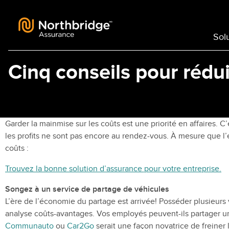
Skip to content
Sol
Cinq conseils pour rédui
Garder la mainmise sur les coûts est une priorité en affaires. C’
les profits ne sont pas encore au rendez-vous. À mesure que l’e
coûts :
Trouvez la bonne solution d’assurance pour votre entreprise.
Songez à un service de partage de véhicules
L’ère de l’économie du partage est arrivée! Posséder plusieur
analyse coûts-avantages. Vos employés peuvent-ils partager un 
Communauto
ou
Car2Go
serait une façon novatrice de freiner 