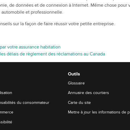
nie, de données et de connexion à Internet. Même chose pour vot
 automobile et professionnelle.
ils sur la façon de faire réussir votre petite entreprise.
par votre assurance habitation
 les délais de règlement des réclamations au Canada
Outils
Glossaire
lisation
Annuaire des courtiers
onsabilités du consommateur
Carte du site
ommerce
Mettre à jour les informations de 
ibilité