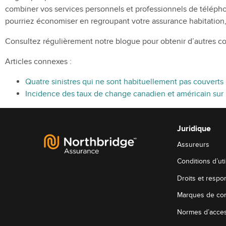
combiner vos services personnels et professionnels de télépho
pourriez économiser en regroupant votre assurance habitation,
Consultez régulièrement notre blogue pour obtenir d’autres conse
Articles connexes :
Quatre sinistres qui ne sont habituellement pas couverts 
Incidence des taux de change canadien et américain sur
Juridique
Assureurs
Conditions d’uti
Droits et resp
Marques de c
Normes d’access