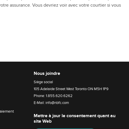
re assurance. Vous devriez voir avec votre courtier si vous
Nous joindre
Siège social
105 Adelaide Street West Toronto ON M5H 1P9
Phone:
1.855.620.6262
E-Mail:
info@nbfc.com
paiement
Mettre à jour le consentement quant au
site Web