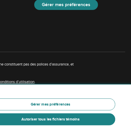
Gérer mes préférences
 ne constituent pas des polices d’assurance, et
onditions d’utilisation
.
tion financière Northbridge (ou de ses sociétés
e Northbridge.
Gérer mes préférences
rce
.
Autoriser tous les fichiers témoins