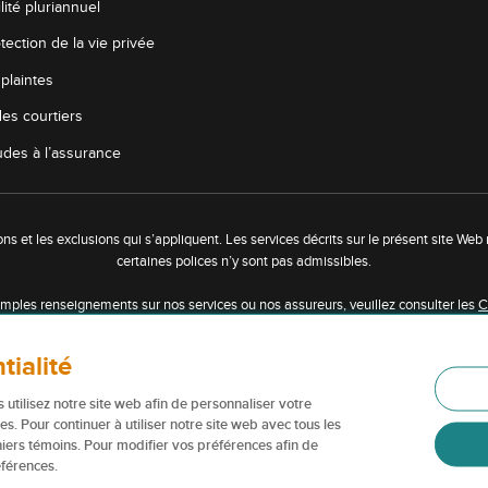
lité pluriannuel
tection de la vie privée
plaintes
es courtiers
audes à l’assurance
ons et les exclusions qui s’appliquent. Les services décrits sur le présent site Web
certaines polices n’y sont pas admissibles.
amples renseignements sur nos services ou nos assureurs, veuillez consulter les
C
eb sont des marques de commerce ou des appellations commerciales de la Corpora
tialité
lles sont utilisées par nos assureurs avec la permission de la Corporation financièr
 utilisez notre site web afin de personnaliser votre
 en savoir plus, veuillez consulter les renseignements sur les
Marques de comme
res. Pour continuer à utiliser notre site web avec tous les
chiers témoins. Pour modifier vos préférences afin de
éférences.