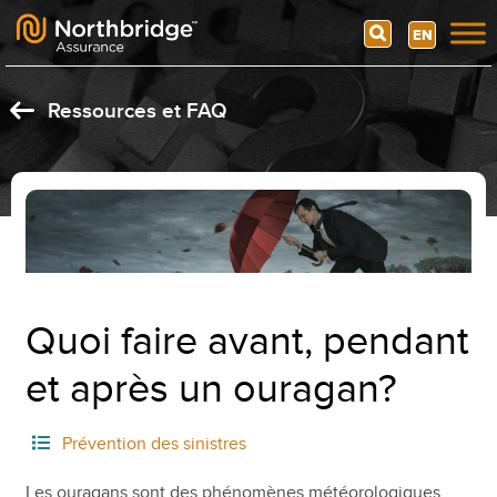
Search
EN
Skip to content
Ressources et FAQ
Quoi faire avant, pendant
et après un ouragan?
Prévention des sinistres
Les ouragans sont des phénomènes météorologiques