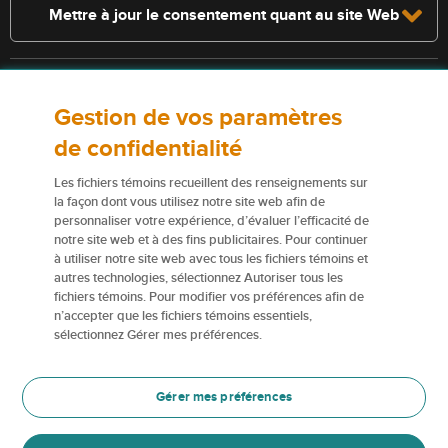
Mettre à jour le consentement quant au site Web
Consultez la police pour connaître les conditions et les exclusions qui
Gestion de vos paramètres
s’appliquent. Les services décrits sur le présent site Web ne
constituent pas des polices d’assurance, et certaines polices n’y sont
de confidentialité
pas admissibles.
Les fichiers témoins recueillent des renseignements sur
Pour obtenir de plus amples renseignements sur nos services ou nos
la façon dont vous utilisez notre site web afin de
personnaliser votre expérience, d’évaluer l’efficacité de
assureurs, veuillez consulter les
Conditions d’utilisation
.
notre site web et à des fins publicitaires. Pour continuer
à utiliser notre site web avec tous les fichiers témoins et
Certains éléments de contenu du présent site Web sont des marques
autres technologies, sélectionnez Autoriser tous les
de commerce ou des appellations commerciales de la Corporation
fichiers témoins. Pour modifier vos préférences afin de
financière Northbridge (ou de ses sociétés affiliées); elles sont
n’accepter que les fichiers témoins essentiels,
utilisées par nos assureurs avec la permission de la Corporation
sélectionnez Gérer mes préférences.
financière Northbridge.
Pour en savoir plus, veuillez consulter les renseignements sur les
Gérer mes préférences
Marques de commerce
.