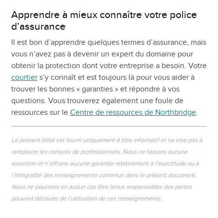
Apprendre à mieux connaître votre police
d’assurance
Il est bon d’apprendre quelques termes d’assurance, mais
vous n’avez pas à devenir un expert du domaine pour
obtenir la protection dont votre entreprise a besoin. Votre
courtier
s’y connaît et est toujours là pour vous aider à
trouver les bonnes « garanties » et répondre à vos
questions. Vous trouverez également une foule de
ressources sur le
Centre de ressources de Northbridge
.
Le présent billet est fourni uniquement à titre informatif et ne vise pas à
remplacer les conseils de professionnels. Nous ne faisons aucune
assertion et n’offrons aucune garantie relativement à l’exactitude ou à
l’intégralité des renseignements contenus dans le présent document.
Nous ne pourrons en aucun cas être tenus responsables des pertes
pouvant découler de l’utilisation de ces renseignements.