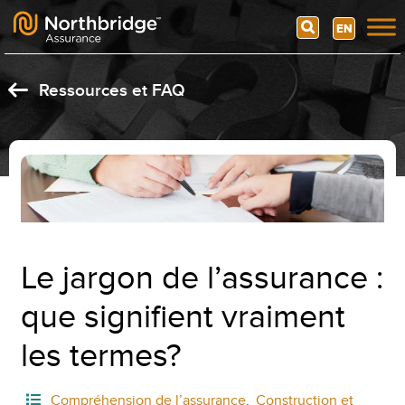
Search
EN
Skip to content
Ressources et FAQ
Le jargon de l’assurance :
que signifient vraiment
les termes?
Compréhension de l’assurance
,
Construction et