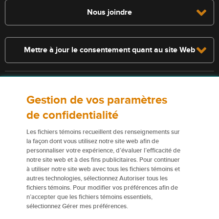
Nous joindre
Mettre à jour le consentement quant au site Web
Consultez la police pour connaître les conditions et les exclusions qui
Gestion de vos paramètres
s’appliquent. Les services décrits sur le présent site Web ne
constituent pas des polices d’assurance, et certaines polices n’y sont
de confidentialité
pas admissibles.
Les fichiers témoins recueillent des renseignements sur
Pour obtenir de plus amples renseignements sur nos services ou nos
la façon dont vous utilisez notre site web afin de
personnaliser votre expérience, d’évaluer l’efficacité de
assureurs, veuillez consulter les
Conditions d’utilisation
.
notre site web et à des fins publicitaires. Pour continuer
à utiliser notre site web avec tous les fichiers témoins et
Certains éléments de contenu du présent site Web sont des marques
autres technologies, sélectionnez Autoriser tous les
de commerce ou des appellations commerciales de la Corporation
fichiers témoins. Pour modifier vos préférences afin de
financière Northbridge (ou de ses sociétés affiliées); elles sont
n’accepter que les fichiers témoins essentiels,
utilisées par nos assureurs avec la permission de la Corporation
sélectionnez Gérer mes préférences.
financière Northbridge.