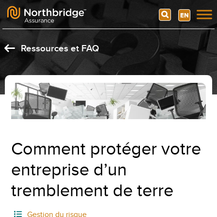
Search
EN
Skip to content
Ressources et FAQ
Comment protéger votre
entreprise d’un
tremblement de terre
Gestion du risque