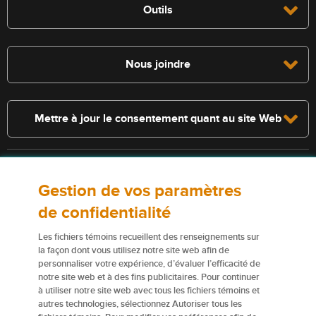
Outils
Nous joindre
Mettre à jour le consentement quant au site Web
Consultez la police pour connaître les conditions et les exclusions qui
Gestion de vos paramètres
s’appliquent. Les services décrits sur le présent site Web ne
constituent pas des polices d’assurance, et certaines polices n’y sont
de confidentialité
pas admissibles.
Les fichiers témoins recueillent des renseignements sur
Pour obtenir de plus amples renseignements sur nos services ou nos
la façon dont vous utilisez notre site web afin de
assureurs, veuillez consulter les
Conditions d’utilisation
.
personnaliser votre expérience, d’évaluer l’efficacité de
notre site web et à des fins publicitaires. Pour continuer
à utiliser notre site web avec tous les fichiers témoins et
Certains éléments de contenu du présent site Web sont des marques
autres technologies, sélectionnez Autoriser tous les
de commerce ou des appellations commerciales de la Corporation