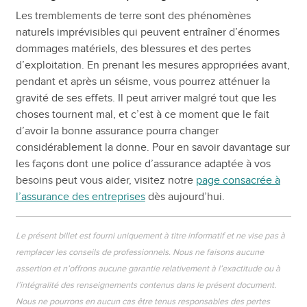
Les tremblements de terre sont des phénomènes
naturels imprévisibles qui peuvent entraîner d’énormes
dommages matériels, des blessures et des pertes
d’exploitation. En prenant les mesures appropriées avant,
pendant et après un séisme, vous pourrez atténuer la
gravité de ses effets. Il peut arriver malgré tout que les
choses tournent mal, et c’est à ce moment que le fait
d’avoir la bonne assurance pourra changer
considérablement la donne. Pour en savoir davantage sur
les façons dont une police d’assurance adaptée à vos
besoins peut vous aider, visitez notre
page consacrée à
l’assurance des entreprises
dès aujourd’hui.
Le présent billet est fourni uniquement à titre informatif et ne vise pas à
remplacer les conseils de professionnels. Nous ne faisons aucune
assertion et n’offrons aucune garantie relativement à l’exactitude ou à
l’intégralité des renseignements contenus dans le présent document.
Nous ne pourrons en aucun cas être tenus responsables des pertes