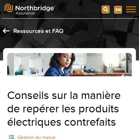
Search
EN
Skip to content
Ressources et FAQ
Conseils sur la manière
de repérer les produits
électriques contrefaits
Gestion du risque