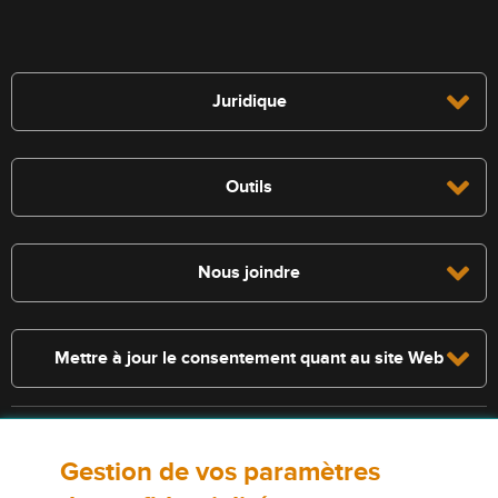
Juridique
Outils
Nous joindre
Mettre à jour le consentement quant au site Web
Consultez la police pour connaître les conditions et les exclusions qui
Gestion de vos paramètres
s’appliquent. Les services décrits sur le présent site Web ne