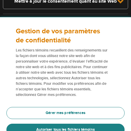
Mettre à jour le consentement quant au site Web
Consultez la police pour connaître les conditions et les exclusions qui
Gestion de vos paramètres
s’appliquent. Les services décrits sur le présent site Web ne
constituent pas des polices d’assurance, et certaines polices n’y sont
de confidentialité
pas admissibles.
Les fichiers témoins recueillent des renseignements sur
Pour obtenir de plus amples renseignements sur nos services ou nos
la façon dont vous utilisez notre site web afin de
assureurs, veuillez consulter les
Conditions d’utilisation
.
personnaliser votre expérience, d’évaluer l’efficacité de
notre site web et à des fins publicitaires. Pour continuer
à utiliser notre site web avec tous les fichiers témoins et
Certains éléments de contenu du présent site Web sont des marques
autres technologies, sélectionnez Autoriser tous les
de commerce ou des appellations commerciales de la Corporation
fichiers témoins. Pour modifier vos préférences afin de
financière Northbridge (ou de ses sociétés affiliées); elles sont
n’accepter que les fichiers témoins essentiels,
utilisées par nos assureurs avec la permission de la Corporation
sélectionnez Gérer mes préférences.
financière Northbridge.
Pour en savoir plus, veuillez consulter les renseignements sur les
Gérer mes préférences
Marques de commerce
.
Autoriser tous les fichiers témoins