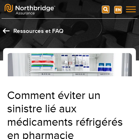
Search
EN
Skip to content
Ressources et FAQ
Comment éviter un
sinistre lié aux
médicaments réfrigérés
en pharmacie