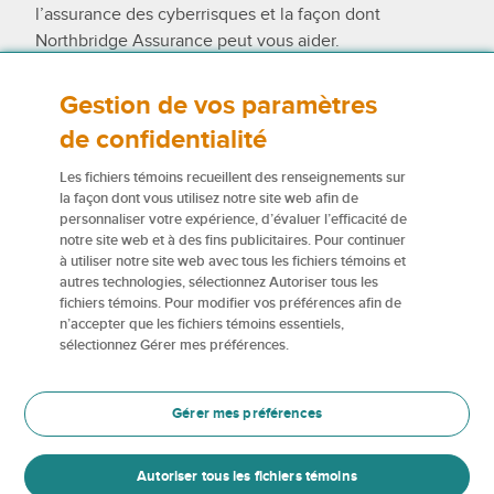
l’assurance des cyberrisques et la façon dont
Northbridge Assurance peut vous aider.
Gestion de vos paramètres
Voici des questions à vous poser au
de confidentialité
moment d’évaluer vos cyberrisques
Les fichiers témoins recueillent des renseignements sur
la façon dont vous utilisez notre site web afin de
personnaliser votre expérience, d’évaluer l’efficacité de
notre site web et à des fins publicitaires. Pour continuer
à utiliser notre site web avec tous les fichiers témoins et
autres technologies, sélectionnez Autoriser tous les
fichiers témoins. Pour modifier vos préférences afin de
n’accepter que les fichiers témoins essentiels,
sélectionnez Gérer mes préférences.
Notre engagement envers votre
Gérer mes préférences
entreprise de construction vous
permet de laisser les soucis de
Autoriser tous les fichiers témoins