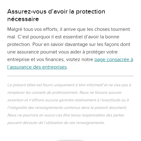
Assurez-vous d’avoir la protection
nécessaire
Malgré tous vos efforts, il arrive que les choses tournent
mal. C’est pourquoi il est essentiel d’avoir la bonne
protection. Pour en savoir davantage sur les façons dont
une assurance pourrait vous aider à protéger votre
entreprise et vos finances, visitez notre
page consacrée à
l’assurance des entreprises
.
Le présent billet est fourni uniquement à titre informatif et ne vise pas à
remplacer les conseils de professionnels. Nous ne faisons aucune
assertion et n’offrons aucune garantie relativement à l’exactitude ou à
l’intégralité des renseignements contenus dans le présent document.
Nous ne pourrons en aucun cas être tenus responsables des pertes
pouvant découler de l’utilisation de ces renseignements.