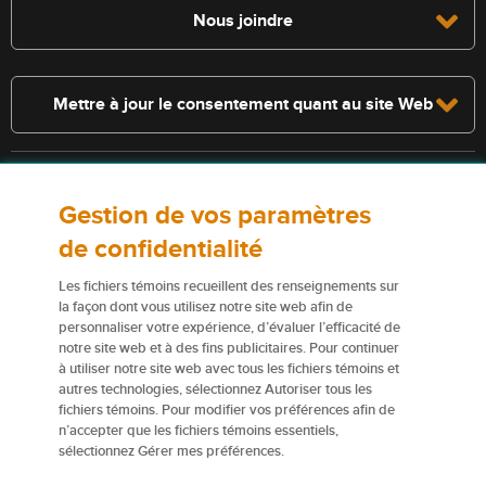
Nous joindre
Mettre à jour le consentement quant au site Web
Consultez la police pour connaître les conditions et les exclusions qui
Gestion de vos paramètres
s’appliquent. Les services décrits sur le présent site Web ne
constituent pas des polices d’assurance, et certaines polices n’y sont
de confidentialité
pas admissibles.
Les fichiers témoins recueillent des renseignements sur
Pour obtenir de plus amples renseignements sur nos services ou nos
la façon dont vous utilisez notre site web afin de
personnaliser votre expérience, d’évaluer l’efficacité de
assureurs, veuillez consulter les
Conditions d’utilisation
.
notre site web et à des fins publicitaires. Pour continuer
à utiliser notre site web avec tous les fichiers témoins et
Certains éléments de contenu du présent site Web sont des marques
autres technologies, sélectionnez Autoriser tous les
de commerce ou des appellations commerciales de la Corporation
fichiers témoins. Pour modifier vos préférences afin de
financière Northbridge (ou de ses sociétés affiliées); elles sont
n’accepter que les fichiers témoins essentiels,
utilisées par nos assureurs avec la permission de la Corporation
sélectionnez Gérer mes préférences.
financière Northbridge.