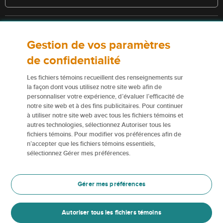
Consultez la police pour connaître les conditions et les exclusions qui
Gestion de vos paramètres
s’appliquent. Les services décrits sur le présent site Web ne
constituent pas des polices d’assurance, et certaines polices n’y sont
de confidentialité
pas admissibles.
Les fichiers témoins recueillent des renseignements sur
Pour obtenir de plus amples renseignements sur nos services ou nos
la façon dont vous utilisez notre site web afin de
assureurs, veuillez consulter les
Conditions d’utilisation
.
personnaliser votre expérience, d’évaluer l’efficacité de
notre site web et à des fins publicitaires. Pour continuer
à utiliser notre site web avec tous les fichiers témoins et
Certains éléments de contenu du présent site Web sont des marques
autres technologies, sélectionnez Autoriser tous les
de commerce ou des appellations commerciales de la Corporation
fichiers témoins. Pour modifier vos préférences afin de
financière Northbridge (ou de ses sociétés affiliées); elles sont
n’accepter que les fichiers témoins essentiels,
utilisées par nos assureurs avec la permission de la Corporation
sélectionnez Gérer mes préférences.
financière Northbridge.
Pour en savoir plus, veuillez consulter les renseignements sur les
Gérer mes préférences
Marques de commerce
.
Autoriser tous les fichiers témoins