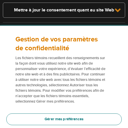
Mettre à jour le consentement quant au site Web
Consultez la police pour connaître les conditions et les exclusions qui
Gestion de vos paramètres
s’appliquent. Les services décrits sur le présent site Web ne
constituent pas des polices d’assurance, et certaines polices n’y sont
de confidentialité
pas admissibles.
Les fichiers témoins recueillent des renseignements sur
Pour obtenir de plus amples renseignements sur nos services ou nos
la façon dont vous utilisez notre site web afin de
assureurs, veuillez consulter les
Conditions d’utilisation
.
personnaliser votre expérience, d’évaluer l’efficacité de
notre site web et à des fins publicitaires. Pour continuer
à utiliser notre site web avec tous les fichiers témoins et
Certains éléments de contenu du présent site Web sont des marques
autres technologies, sélectionnez Autoriser tous les
de commerce ou des appellations commerciales de la Corporation
fichiers témoins. Pour modifier vos préférences afin de
financière Northbridge (ou de ses sociétés affiliées); elles sont
n’accepter que les fichiers témoins essentiels,
utilisées par nos assureurs avec la permission de la Corporation
sélectionnez Gérer mes préférences.
financière Northbridge.
Pour en savoir plus, veuillez consulter les renseignements sur les
Gérer mes préférences
Marques de commerce
.