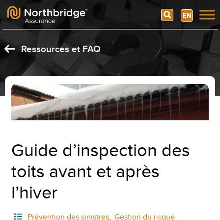
Search
EN
Skip to content
Ressources et FAQ
Guide d’inspection des
toits avant et après
l’hiver
Prévention des sinistres
,
Gestion du risque