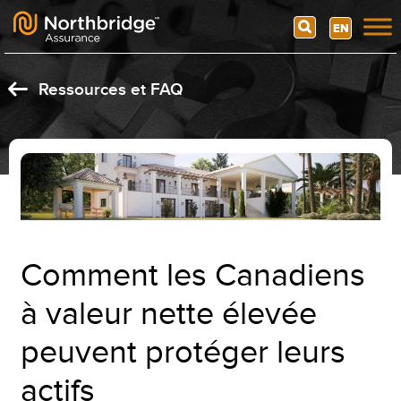
Search
EN
Skip to content
Ressources et FAQ
Comment les Canadiens
à valeur nette élevée
peuvent protéger leurs
actifs