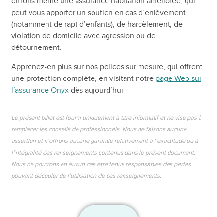
offrons même une assurance habitation améliorée, qui
peut vous apporter un soutien en cas d’enlèvement
(notamment de rapt d’enfants), de harcèlement, de
violation de domicile avec agression ou de
détournement.
Apprenez-en plus sur nos polices sur mesure, qui offrent
une protection complète, en visitant notre
page Web sur
l’assurance Onyx
dès aujourd’hui!
Le présent billet est fourni uniquement à titre informatif et ne vise pas à
remplacer les conseils de professionnels. Nous ne faisons aucune
assertion et n’offrons aucune garantie relativement à l’exactitude ou à
l’intégralité des renseignements contenus dans le présent document.
Nous ne pourrons en aucun cas être tenus responsables des pertes
pouvant découler de l’utilisation de ces renseignements.