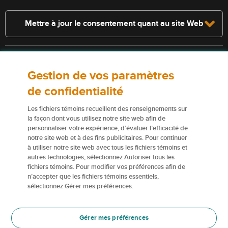
Mettre à jour le consentement quant au site Web
Consultez la police pour connaître les conditions et les exclusions qui
Gestion de vos paramètres
s’appliquent. Les services décrits sur le présent site Web ne
constituent pas des polices d’assurance, et certaines polices n’y sont
de confidentialité
pas admissibles.
Les fichiers témoins recueillent des renseignements sur
Pour obtenir de plus amples renseignements sur nos services ou nos
la façon dont vous utilisez notre site web afin de
personnaliser votre expérience, d’évaluer l’efficacité de
assureurs, veuillez consulter les
Conditions d’utilisation
.
notre site web et à des fins publicitaires. Pour continuer
à utiliser notre site web avec tous les fichiers témoins et
Certains éléments de contenu du présent site Web sont des marques
autres technologies, sélectionnez Autoriser tous les
de commerce ou des appellations commerciales de la Corporation
fichiers témoins. Pour modifier vos préférences afin de
financière Northbridge (ou de ses sociétés affiliées); elles sont
n’accepter que les fichiers témoins essentiels,
utilisées par nos assureurs avec la permission de la Corporation
sélectionnez Gérer mes préférences.
financière Northbridge.
Pour en savoir plus, veuillez consulter les renseignements sur les
Gérer mes préférences
Marques de commerce
.